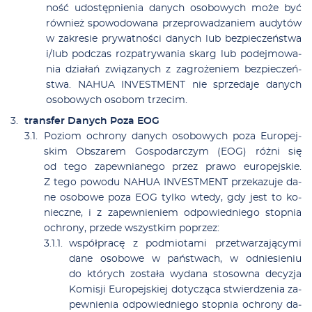
ność udo­stęp­nie­nia da­nych oso­bo­wych mo­że być
rów­nież spo­wo­do­wa­na prze­pro­wa­dza­niem au­dy­tów
w za­kre­sie pry­wat­no­ści da­nych lub bez­pie­czeń­stwa
i/lub pod­czas roz­pa­try­wa­nia skarg lub po­dej­mo­wa­
nia dzia­łań zwią­za­nych z za­gro­że­niem bez­pie­czeń­
stwa. NAHUA INVESTMENT nie sprze­da­je da­nych
oso­bo­wych oso­bom trze­cim.
trans­fer Da­nych Po­za EOG
Po­ziom ochro­ny da­nych oso­bo­wych po­za Eu­ro­pej­
skim Ob­sza­rem Go­spo­dar­czym (EOG) róż­ni się
od te­go za­pew­nia­ne­go przez pra­wo eu­ro­pej­skie.
Z te­go po­wo­du NAHUA INVESTMENT prze­ka­zu­je da­
ne oso­bo­we po­za EOG tyl­ko wte­dy, gdy jest to ko­
niecz­ne, i z za­pew­nie­niem od­po­wied­nie­go stop­nia
ochro­ny, przede wszyst­kim po­przez:
współ­pra­cę z podmio­ta­mi prze­twa­rza­ją­cy­mi
da­ne oso­bo­we w pań­stwach, w od­nie­sie­niu
do któ­rych zo­sta­ła wy­da­na sto­sow­na de­cy­zja
Ko­mi­sji Eu­ro­pej­skiej do­ty­czą­ca stwier­dze­nia za­
pew­nie­nia od­po­wied­nie­go stop­nia ochro­ny da­