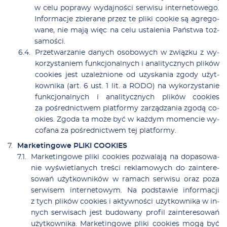
w ce­lu po­pra­wy wy­daj­no­ści ser­wi­su in­ter­ne­to­we­go.
In­for­ma­cje zbie­ra­ne przez te pli­ki co­okie są agre­go­
wa­ne, nie ma­ją więc na ce­lu usta­le­nia Pań­stwa toż­
sa­mo­ści.
Prze­twa­rza­nie da­nych oso­bo­wych w związ­ku z wy­
ko­rzy­sta­niem funk­cjo­nal­nych i ana­li­tycz­nych pli­ków
co­okies jest uza­leż­nio­ne od uzy­ska­nia zgo­dy użyt­
kow­ni­ka (art. 6 ust. 1 lit. a RODO) na wy­ko­rzy­sta­nie
funk­cjo­nal­nych i ana­li­tycz­nych pli­ków co­okies
za po­śred­nic­twem plat­for­my za­rzą­dza­nia zgo­dą co­
okies. Zgo­da ta mo­że być w każ­dym mo­men­cie wy­
co­fa­na za po­śred­nic­twem tej plat­for­my.
Mar­ke­tin­go­we PLIKI COOKIES
Mar­ke­tin­go­we pli­ki co­okies po­zwa­la­ją na do­pa­so­wa­
nie wy­świe­tla­nych tre­ści re­kla­mo­wych do za­in­te­re­
so­wań użyt­kow­ni­ków w ra­mach ser­wi­su oraz po­za
ser­wi­sem in­ter­ne­to­wym. Na pod­sta­wie in­for­ma­cji
z tych pli­ków co­okies i ak­tyw­no­ści użyt­kow­ni­ka w in­
nych ser­wi­sach jest bu­do­wa­ny pro­fil za­in­te­re­so­wań
użyt­kow­ni­ka. Mar­ke­tin­go­we pli­ki co­okies mo­gą być