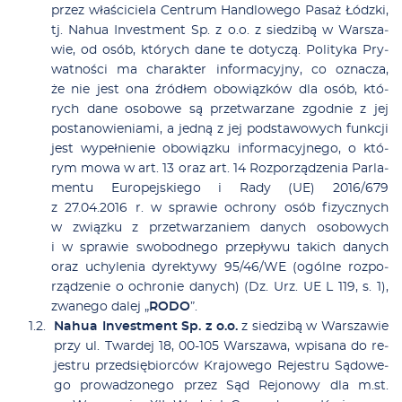
przez wła­ści­cie­la Cen­trum Han­dlo­we­go Pa­saż Łódz­ki,
tj. Na­hua Inve­st­ment Sp. z o.o. z sie­dzi­bą w War­sza­
wie, od osób, któ­rych da­ne te do­ty­czą. Po­li­ty­ka Pry­
wat­no­ści ma cha­rak­ter in­for­ma­cyj­ny, co ozna­cza,
że nie jest ona źró­dłem obo­wiąz­ków dla osób, któ­
rych da­ne oso­bo­we są prze­twa­rza­ne zgod­nie z jej
posta­no­wieniami, a jed­ną z jej pod­sta­wo­wych funk­cji
jest wy­peł­nie­nie obo­wiąz­ku in­for­ma­cyj­ne­go, o któ­
rym mo­wa w art. 13 oraz art. 14 Roz­po­rzą­dze­nia Par­la­
men­tu Eu­ro­pej­skie­go i Ra­dy (UE) 2016/679
z 27.04.2016 r. w spra­wie ochro­ny osób fi­zycz­nych
w związ­ku z prze­twa­rza­niem da­nych oso­bo­wych
i w spra­wie swo­bod­ne­go prze­pły­wu ta­kich da­nych
oraz uchy­le­nia dy­rek­ty­wy 95/46/WE (ogól­ne roz­po­
rzą­dze­nie o ochro­nie da­nych) (Dz. Urz. UE L 119, s. 1),
zwa­ne­go da­lej „
RODO
”.
Na­hua Inve­st­ment Sp. z o.o.
z sie­­dzi­­bą w Wa­r­sza­­wie
przy ul. Twar­dej 18, 00-105 Wa­r­sza­­wa, wpi­­sa­­na do re­­
je­­stru przed­się­­bio­r­ców Kra­­jo­­we­­go Re­­je­­stru Są­­do­­we­­
go pro­­wa­­dzo­­ne­­go przez Sąd Re­­jo­­no­­wy dla m.st.