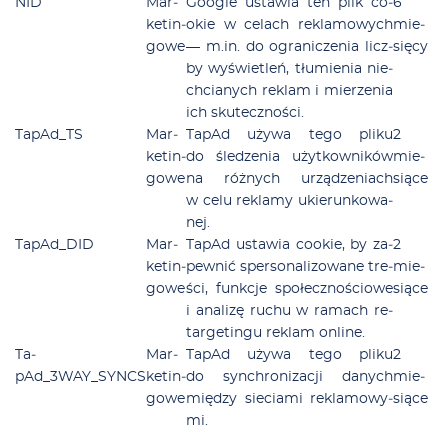
NID
Mar­
Go­ogle usta­wia ten plik co­
6
ke­tin­
okie w ce­lach re­kla­mo­wych
mie­
go­we
— m.in. do ogra­ni­cze­nia licz­
się­cy
by wy­świe­tleń, tłu­mie­nia nie­
chcia­nych re­klam i mie­rze­nia
ich sku­tecz­no­ści.
Ta­pAd_TS
Mar­
Ta­pAd uży­wa te­go pli­ku
2
ke­tin­
do śle­dze­nia użyt­kow­ni­ków
mie­
go­we
na róż­nych urzą­dze­niach
sią­ce
w ce­lu re­kla­my ukie­run­ko­wa­
nej.
Ta­pAd_DID
Mar­
Ta­pAd usta­wia co­okie, by za­
2
ke­tin­
pew­nić sper­so­na­li­zo­wa­ne tre­
mie­
go­we
ści, funk­cje spo­łecz­no­ścio­we
sią­ce
i ana­li­zę ru­chu w ra­mach re­
tar­ge­tin­gu re­klam on­li­ne.
Ta­
Mar­
Ta­pAd uży­wa te­go pli­ku
2
pAd_3WAY_SYNCS
ke­tin­
do syn­ch­ro­ni­za­cji da­nych
mie­
go­we
mię­dzy sie­cia­mi re­kla­mo­wy­
sią­ce
mi.