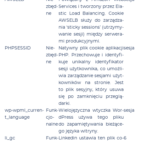
zbęd­
Se­rvi­ces i two­rzo­ny przez Ela­
ne
stic Lo­ad Ba­lan­cing. Co­okie
AWSELB słu­ży do za­rzą­dza­
nia 'stic­ky ses­sion­s’ (utrzy­my­
wa­nie se­sji) mię­dzy ser­we­ra­
mi pro­duk­cyj­ny­mi.
PHPSESSID
Nie­
Na­tyw­ny plik co­okie apli­ka­cji
se­sja
zbęd­
PHP. Prze­cho­wu­je i iden­ty­fi­
ne
ku­je uni­kal­ny iden­ty­fi­ka­tor
se­sji użyt­kow­ni­ka, co umoż­li­
wia za­rzą­dza­nie se­sja­mi użyt­
kow­ni­ków na stro­nie. Jest
to plik se­syj­ny, któ­ry usu­wa
się po za­mknię­ciu prze­glą­
dar­ki.
wp-wpm­l_cur­ren­
Funk­
Wie­lo­ję­zycz­na wtycz­ka Wor­
se­sja
t_lan­gu­age
cjo­
dPress uży­wa te­go pli­ku
nal­ne
do za­pa­mię­ty­wa­nia bie­żą­ce­
go ję­zy­ka wi­try­ny.
li­_gc
Funk­
Lin­ke­din usta­wia ten plik co­
6