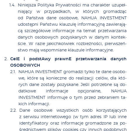
Ni­niej­sza Po­li­ty­ka Pry­wat­no­ści ma cha­rak­ter uzu­peł­
nia­ją­cy w przy­pad­kach, w któ­rych gro­ma­dząc
od Pań­stwa da­ne oso­bo­we, NAHUA INVESTMENT
udo­stęp­ni Pań­stwu klau­zu­lę in­for­ma­cyj­ną za­wie­ra­ją­
cą szcze­gó­ło­we in­for­ma­cje na te­mat prze­twa­rza­nia
da­nych oso­bo­wych po­zy­ska­nych w da­nym kon­tek­
ście. W ra­zie ja­kich­kol­wiek roz­bież­no­ści, pierw­szeń­
stwo ma­ją wspo­mnia­ne klau­zu­le in­for­ma­cyj­ne.
Ce­lE i pod­stAwy praw­nE prze­twa­rza­nia da­nych
OSOBOWYCH
NAHUA INVESTMENT gro­ma­dzi tyl­ko te da­ne oso­bo­
we, któ­re są ko­niecz­ne do re­ali­za­cji ce­lów, dla któ­
rych da­ne zo­sta­ły po­zy­ska­ne. Je­śli po­trzeb­ne są do­
dat­ko­we in­for­ma­cje opcjo­nal­ne, NAHUA
INVESTMENT in­for­mu­je o tym przed ze­bra­niem ta­
kich in­for­ma­cji.
Da­ne oso­bo­we wszyst­kich osób ko­rzy­sta­ją­cych
z ser­wi­su in­ter­ne­to­we­go (w tym ad­res IP lub in­ne
iden­ty­fi­ka­to­ry oraz in­for­ma­cje gro­ma­dzo­ne za po­
śred­nic­twem pli­ków co­okies czy in­nych po­dob­nych