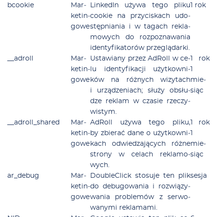
bco­okie
Mar­
Lin­ke­dIn uży­wa te­go pli­ku
1 rok
ke­tin­
co­okie na przy­ci­skach udo­
go­we
stęp­nia­nia i w ta­gach re­kla­
mo­wych do roz­po­zna­wa­nia
iden­ty­fi­ka­to­rów prze­glą­dar­ki.
__a­droll
Mar­
Usta­wia­ny przez AdRoll w ce­
1 rok
ke­tin­
lu iden­ty­fi­ka­cji użyt­kow­ni­
1
go­we
ków na róż­nych wi­zy­tach
mie­
i urzą­dze­niach; słu­ży ob­słu­
siąc
dze re­klam w cza­sie rze­czy­
wi­stym.
__a­drol­l_sha­red
Mar­
AdRoll uży­wa te­go pli­ku,
1 rok
ke­tin­
by zbie­rać da­ne o użyt­kow­ni­
1
go­we
kach od­wie­dza­ją­cych róż­ne
mie­
stro­ny w ce­lach re­kla­mo­
siąc
wych.
ar_de­bug
Mar­
Do­uble­Click sto­su­je ten plik
se­sja
ke­tin­
do de­bu­go­wa­nia i roz­wią­zy­
go­we
wa­nia pro­ble­mów z ser­wo­
wa­ny­mi re­kla­ma­mi.