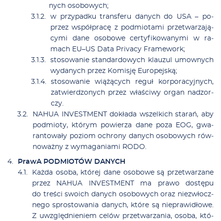
nych oso­bo­wych;
w przy­pad­ku trans­fe­ru da­nych do USA – po­
przez współ­pra­cę z podmio­ta­mi prze­twa­rza­ją­
cy­mi da­ne oso­bo­we cer­ty­fi­ko­wa­ny­mi w ra­
mach EU–US Da­ta Pri­va­cy Fra­me­work;
sto­so­wa­nie stan­dar­do­wych klau­zul umow­nych
wy­da­nych przez Ko­mi­sję Eu­ro­pej­ską;
sto­so­wa­nie wią­żą­cych re­guł kor­po­ra­cyj­nych,
za­twier­dzo­nych przez wła­ści­wy or­gan nad­zor­
czy.
NAHUA INVESTMENT do­kła­da wszel­kich sta­rań, aby
podmio­ty, któ­rym po­wie­rza da­ne po­za EOG, gwa­
ran­to­wa­ły po­ziom ochro­ny da­nych oso­bo­wych rów­
no­waż­ny z wy­ma­ga­nia­mi RODO.
Pra­wA PODMIOTÓW DANYCH
Każ­da oso­ba, któ­rej da­ne oso­bo­we są prze­twa­rza­ne
przez NAHUA INVESTMENT ma pra­wo do­stę­pu
do tre­ści swo­ich da­nych oso­bo­wych oraz nie­zwłocz­
ne­go spro­sto­wa­nia da­nych, któ­re są nie­pra­wi­dło­we.
Z uwzględ­nie­niem ce­lów prze­twa­rza­nia, oso­ba, któ­