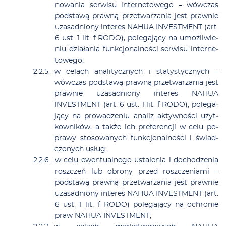
no­wa­nia ser­wi­su in­ter­ne­to­we­go – wów­czas
pod­sta­wą praw­ną prze­twa­rza­nia jest praw­nie
uza­sad­nio­ny in­te­res NAHUA INVESTMENT (art.
6 ust. 1 lit. f RODO), po­le­ga­ją­cy na umoż­li­wie­
niu dzia­ła­nia funk­cjo­nal­no­ści ser­wi­su in­ter­ne­
to­we­go;
w ce­lach ana­li­tycz­nych i sta­ty­stycz­nych –
wów­czas pod­sta­wą praw­ną prze­twa­rza­nia jest
praw­nie uza­sad­nio­ny in­te­res NAHUA
INVESTMENT (art. 6 ust. 1 lit. f RODO), po­le­ga­
ją­cy na pro­wa­dze­niu ana­liz ak­tyw­no­ści użyt­
kow­ni­ków, a tak­że ich pre­fe­ren­cji w ce­lu po­
pra­wy sto­so­wa­nych funk­cjo­nal­no­ści i świad­
czo­nych usług;
w ce­lu ewen­tu­al­ne­go usta­le­nia i do­cho­dze­nia
rosz­czeń lub obro­ny przed rosz­cze­nia­mi –
pod­sta­wą praw­ną prze­twa­rza­nia jest praw­nie
uza­sad­nio­ny in­te­res NAHUA INVESTMENT (art.
6 ust. 1 lit. f RODO) po­le­ga­ją­cy na ochro­nie
praw NAHUA INVESTMENT;