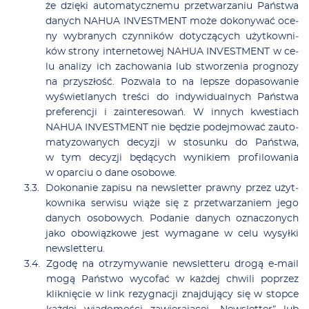
że dzię­ki au­to­ma­tycz­ne­mu prze­twa­rza­niu Pań­stwa
da­nych NAHUA INVESTMENT mo­że do­ko­ny­wać oce­
ny wy­bra­nych czyn­ni­ków do­ty­czą­cych użyt­kow­ni­
ków stro­ny in­ter­ne­to­wej NAHUA INVESTMENT w ce­
lu ana­li­zy ich za­cho­wa­nia lub stwo­rze­nia pro­gno­zy
na przy­szłość. Po­zwa­la to na lep­sze do­pa­so­wa­nie
wy­świe­tla­nych tre­ści do in­dy­wi­du­al­nych Pań­stwa
pre­fe­ren­cji i za­in­te­re­so­wań. W in­nych kwe­stiach
NAHUA INVESTMENT nie bę­dzie po­dej­mo­wać zauto­
ma­ty­zo­wa­nych de­cy­zji w sto­sun­ku do Pań­stwa,
w tym de­cy­zji bę­dą­cych wy­ni­kiem pro­fi­lo­wa­nia
w opar­ciu o da­ne oso­bo­we.
Do­ko­na­nie za­pi­su na new­slet­ter praw­ny przez użyt­
kow­ni­ka ser­wi­su wią­że się z prze­twa­rza­niem je­go
da­nych oso­bo­wych. Po­da­nie da­nych ozna­czo­nych
ja­ko obo­wiąz­ko­we jest wy­ma­ga­ne w ce­lu wy­sył­ki
new­slet­teru.
Zgo­dę na otrzy­my­wa­nie new­slet­te­ru dro­gą e-ma­il
mo­gą Pań­stwo wy­co­fać w każ­dej chwi­li po­przez
klik­nię­cie w link re­zy­gna­cji znaj­du­ją­cy się w stop­ce