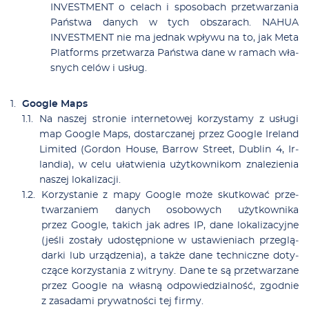
INVESTMENT o ce­lach i spo­so­bach prze­twa­rza­nia
Pań­stwa da­nych w tych ob­sza­rach. NAHUA
INVESTMENT nie ma jed­nak wpły­wu na to, jak Me­ta
Plat­forms prze­twa­rza Pań­stwa da­ne w ra­mach wła­
snych ce­lów i usług.
Go­ogle Maps
Na na­szej stro­nie in­ter­ne­to­wej ko­rzy­sta­my z usłu­gi
map Go­ogle Maps, do­star­cza­nej przez Go­ogle Ire­land
Li­mi­ted (Gor­don Ho­use, Bar­row Stre­et, Du­blin 4, Ir­
lan­dia), w ce­lu uła­twie­nia użyt­kow­ni­kom zna­le­zie­nia
na­szej lo­ka­li­za­cji.
Ko­rzy­sta­nie z ma­py Go­ogle mo­że skut­ko­wać prze­
twa­rza­niem da­nych oso­bo­wych użyt­kow­ni­ka
przez Go­ogle, ta­kich jak ad­res IP, da­ne lo­ka­li­za­cyj­ne
(je­śli zo­sta­ły udo­stęp­nio­ne w usta­wie­niach prze­glą­
dar­ki lub urzą­dze­nia), a tak­że da­ne tech­nicz­ne do­ty­
czą­ce ko­rzy­sta­nia z wi­try­ny. Da­ne te są prze­twa­rza­ne
przez Go­ogle na wła­sną od­po­wie­dzial­ność, zgod­nie
z za­sa­da­mi pry­wat­no­ści tej fir­my.