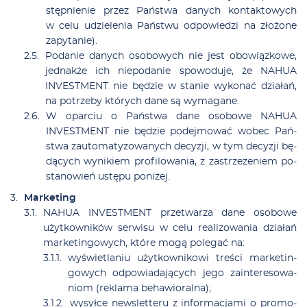
stęp­nie­nie przez Pań­stwa da­nych kon­tak­to­wych
w ce­lu udzie­le­nia Pań­stwu od­po­wie­dzi na zło­żo­ne
za­py­ta­nie).
Po­da­nie da­nych oso­bo­wych nie jest obo­wiąz­ko­we,
jed­nak­że ich nie­poda­nie spo­wo­du­je, że NAHUA
INVESTMENT nie bę­dzie w sta­nie wy­ko­nać dzia­łań,
na po­trze­by któ­rych da­ne są wy­ma­ga­ne.
W opar­ciu o Pań­stwa da­ne oso­bo­we NAHUA
INVESTMENT nie bę­dzie po­dej­mo­wać wo­bec Pań­
stwa zauto­ma­ty­zo­wa­nych de­cy­zji, w tym de­cy­zji bę­
dą­cych wy­ni­kiem pro­fi­lo­wa­nia, z za­strze­że­niem po­
sta­no­wień ustę­pu po­ni­żej.
Mar­ke­ting
NAHUA INVESTMENT prze­twa­rza da­ne oso­bo­we
użyt­kow­ni­ków ser­wi­su w ce­lu re­ali­zo­wa­nia dzia­łań
mar­ke­tin­go­wych, któ­re mo­gą po­le­gać na:
wy­świe­tla­niu użyt­kow­ni­ko­wi tre­ści mar­ke­tin­
go­wych od­po­wia­da­ją­cych je­go za­in­te­re­so­wa­
niom (re­kla­ma be­ha­wio­ral­na);
wy­sył­ce new­slet­te­ru z in­for­ma­cja­mi o pro­mo­