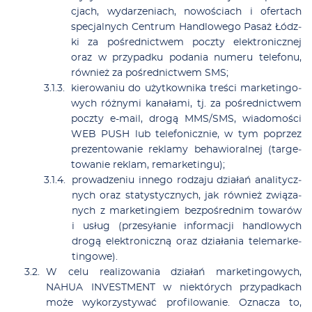
cjach, wy­da­rze­niach, no­wo­ściach i ofer­tach
spe­cjal­nych Cen­trum Han­dlo­we­go Pa­saż Łódz­
ki za po­śred­nic­twem pocz­ty elek­tro­nicz­nej
oraz w przy­pad­ku po­da­nia nu­me­ru te­le­fo­nu,
rów­nież za po­śred­nic­twem SMS;
kie­ro­wa­niu do użyt­kow­ni­ka tre­ści mar­ke­tin­go­
wych róż­ny­mi ka­na­ła­mi, tj. za po­śred­nic­twem
pocz­ty e-ma­il, dro­gą MMS/SMS, wia­do­mo­ści
WEB PUSH lub te­le­fo­nicz­nie, w tym po­przez
pre­zen­to­wa­nie re­kla­my be­ha­wio­ral­nej (tar­ge­
to­wa­nie re­klam, re­mar­ke­tin­gu);
pro­wa­dze­niu in­ne­go ro­dza­ju dzia­łań ana­li­tycz­
nych oraz sta­ty­stycz­nych, jak rów­nież zwią­za­
nych z mar­ke­tin­giem bez­po­śred­nim to­wa­rów
i usług (prze­sy­ła­nie in­for­ma­cji han­dlo­wych
dro­gą elek­tro­nicz­ną oraz dzia­ła­nia te­le­mar­ke­
tin­go­we).
W ce­lu re­ali­zo­wa­nia dzia­łań mar­ke­tin­go­wych,
NAHUA INVESTMENT w nie­któ­rych przy­pad­kach
mo­że wy­ko­rzy­sty­wać pro­fi­lo­wa­nie. Ozna­cza to,