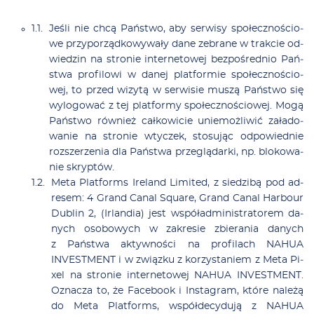
Je­śli nie chcą Pań­stwo, aby ser­wi­sy spo­łecz­no­ścio­
we przy­po­rząd­ko­wy­wa­ły da­ne ze­bra­ne w trak­cie od­
wie­dzin na stro­nie in­ter­ne­to­wej bez­po­śred­nio Pań­
stwa pro­fi­lo­wi w da­nej plat­for­mie spo­łecz­no­ścio­
wej, to przed wi­zy­tą w ser­wi­sie mu­szą Pań­stwo się
wy­lo­go­wać z tej plat­for­my spo­łecz­no­ścio­wej. Mo­gą
Pań­stwo rów­nież cał­ko­wi­cie unie­moż­li­wić za­ła­do­
wa­nie na stro­nie wty­czek, sto­su­jąc od­po­wied­nie
roz­sze­rze­nia dla Pań­stwa prze­glą­dar­ki, np. blo­ko­wa­
nie skryp­tów.
Me­ta Plat­forms Ire­land Li­mi­ted, z sie­dzi­bą pod ad­
re­sem: 4 Grand Ca­nal Squ­are, Grand Ca­nal Har­bo­ur
Du­blin 2, (Ir­lan­dia) jest wspó­ład­mi­ni­stra­to­rem da­
nych oso­bo­wych w za­kre­sie zbie­ra­nia da­nych
z Pań­stwa ak­tyw­no­ści na pro­fi­lach NAHUA
INVESTMENT i w związ­ku z ko­rzy­sta­niem z Me­ta Pi­
xel na stro­nie in­ter­ne­to­wej NAHUA INVESTMENT.
Ozna­cza to, że Fa­ce­bo­ok i In­sta­gram, któ­re na­le­żą
do Me­ta Plat­forms, współ­de­cy­du­ją z NAHUA