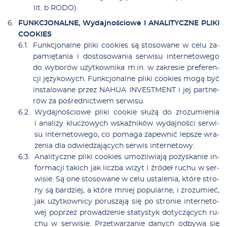
lit. b RODO).
FUNKCJONALNE, Wy­daj­no­ścio­we I ANALITYCZNE PLIKI
COOKIES
Funk­cjo­nal­ne pli­ki co­okies są sto­so­wa­ne w ce­lu za­
pa­mię­ta­nia i do­sto­so­wa­nia ser­wi­su in­ter­ne­to­we­go
do wy­bo­rów użyt­kow­ni­ka m.in. w za­kre­sie pre­fe­ren­
cji ję­zy­ko­wych. Funk­cjo­nal­ne pli­ki co­okies mo­gą być
in­sta­lo­wa­ne przez NAHUA INVESTMENT i jej part­ne­
rów za po­śred­nic­twem ser­wi­su.
Wy­daj­no­ścio­we pli­ki co­okie słu­żą do zro­zu­mie­nia
i ana­li­zy klu­czo­wych wskaź­ni­ków wy­daj­no­ści ser­wi­
su in­ter­ne­to­we­go, co po­ma­ga za­pew­nić lep­sze wra­
że­nia dla od­wie­dza­ją­cych ser­wis in­ter­ne­to­wy.
Ana­li­tycz­ne pli­ki co­okies umoż­li­wia­ją po­zy­ska­nie in­
for­ma­cji ta­kich jak licz­ba wi­zyt i źró­deł ru­chu w ser­
wi­sie. Są one sto­so­wa­ne w ce­lu usta­le­nia, któ­re stro­
ny są bar­dziej, a któ­re mniej po­pu­lar­ne, i zro­zu­mieć,
jak użyt­kow­ni­cy po­ru­sza­ją się po stro­nie in­ter­ne­to­
wej po­przez pro­wa­dze­nie sta­ty­styk do­ty­czą­cych ru­
chu w ser­wi­sie. Prze­twa­rza­nie da­nych od­by­wa się