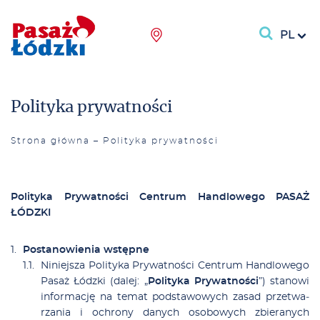
PL
Polityka prywatności
Strona główna
–
Polityka prywatności
Po­li­ty­ka Pry­wat­no­ści Cen­trum Han­dlo­we­go PASAŻ
ŁÓDZKI
Po­sta­no­wie­nia wstęp­ne
Ni­niej­sza Po­li­ty­ka Pry­wat­no­ści Cen­trum Han­dlo­we­go
Pa­saż Łódz­ki (da­lej: „
Po­li­ty­ka Pry­wat­no­ści
”) sta­no­wi
in­for­ma­cję na te­mat pod­sta­wo­wych za­sad prze­twa­
rza­nia i ochro­ny da­nych oso­bo­wych zbie­ra­nych