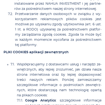
in­sta­lo­wa­ne przez NAHUA INVESTMENT i jej part­ne­
rów za po­śred­nic­twem na­szej stro­ny in­ter­ne­to­wej.
Prze­twa­rza­nie da­nych oso­bo­wych w związ­ku z wy­
ko­rzy­sta­niem re­kla­mo­wych pli­ków co­okies jest
moż­li­we po uzy­ska­niu zgo­dy użyt­kow­ni­ka (art. 6 ust.
1 lit. a RODO) uzy­ska­nej za po­śred­nic­twem plat­for­
my za­rzą­dza­nia zgo­dą co­okies. Zgo­da ta mo­że być
w każ­dym mo­men­cie wy­co­fa­na za po­śred­nic­twem
tej plat­for­my.
PLIKI COOKIES apli­ka­cji ze­wnętrz­nych
Współ­pra­cu­je­my z do­staw­ca­mi usług i na­rzę­dzi ze­
wnętrz­nych, aby le­piej zro­zu­mieć, jak dzia­ła na­sza
stro­na in­ter­ne­to­wa oraz by le­piej do­pa­so­wy­wać
tre­ści na­szych re­klam. Po­ni­żej za­miesz­cza­my
szcze­gó­ło­we in­for­ma­cje o podmio­tach ze­wnętrz­
nych, któ­re do­star­cza­ją nam tech­no­lo­gię opar­tą
na pli­kach co­okies:
Go­ogle Ana­ly­tics
: szcze­gó­ło­we in­for­ma­cje