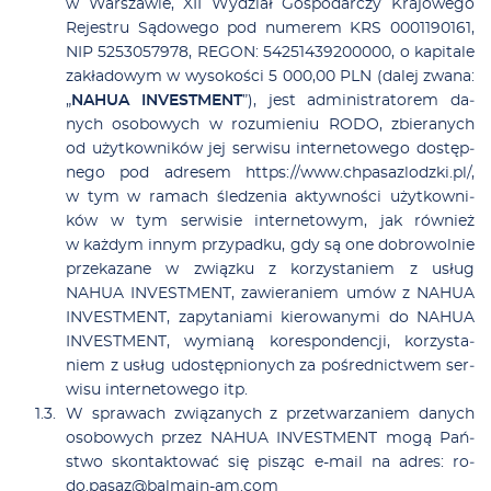
w Wa­r­sza­­wie, XII Wy­­dział Go­­spo­­da­r­czy Kra­­jo­­we­­go
Re­­je­­stru Są­­do­­we­­go pod nu­­me­­rem KRS 0001190161,
NIP 5253057978, REGON: 54251439200000, o ka­­pi­­ta­­le
za­­kła­­do­­wym w wy­­so­­ko­­­ści 5 000,00 PLN (da­lej zwa­na:
„
NAHUA INVESTMENT
”), jest ad­mi­ni­stra­to­rem da­
nych oso­bo­wych w ro­zu­mie­niu RODO, zbie­ra­nych
od użyt­kow­ni­ków jej ser­wi­su in­ter­ne­to­we­go do­stęp­
ne­go pod ad­re­sem https://www.chpa­sa­zlodz­ki.pl/,
w tym w ra­mach śle­dze­nia ak­tyw­no­ści użyt­kow­ni­
ków w tym ser­wi­sie in­ter­ne­to­wym, jak rów­nież
w każ­dym in­nym przy­pad­ku, gdy są one do­bro­wol­nie
prze­ka­za­ne w związ­ku z ko­rzy­sta­niem z usług
NAHUA INVESTMENT, za­wie­ra­niem umów z NAHUA
INVESTMENT, za­py­ta­nia­mi kie­ro­wa­ny­mi do NAHUA
INVESTMENT, wy­mia­ną ko­re­spon­den­cji, ko­rzy­sta­
niem z usług udo­stęp­nio­nych za po­śred­nic­twem ser­
wi­su in­ter­ne­to­we­go itp.
W spra­wach zwią­za­nych z prze­twa­rza­niem da­nych
oso­bo­wych przez NAHUA INVESTMENT mo­gą Pań­
stwo skon­tak­to­wać się pi­sząc e-ma­il na ad­res:
ro­
do.pa­sa­z@bal­ma­in-am.com