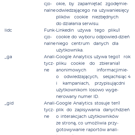
cjo­
okie, by za­pa­mię­tać zgo­dę
mie­
nal­ne
od­wie­dza­ją­ce­go na uży­wa­nie
się­cy
pli­ków co­okie nie­zbęd­nych
do dzia­ła­nia ser­wi­su.
lidc
Funk­
Lin­ke­din uży­wa te­go pli­ku
1
cjo­
co­okie do wy­bo­ru od­po­wied­
dzień
nal­ne
nie­go cen­trum da­nych dla
użyt­kow­ni­ka.
_ga
Ana­li­
Go­ogle Ana­ly­tics uży­wa te­go
1 rok
tycz­
pli­ku co­okie do zbie­ra­nia
1
ne
ano­ni­mo­wych in­for­ma­cji
mie­
o od­wie­dza­ją­cych, se­sjach
siąc 4
i kam­pa­niach, przy­pi­su­jąc
dni
użyt­kow­ni­kom lo­so­wo wy­ge­
ne­ro­wa­ny nu­mer ID.
_gid
Ana­li­
Go­ogle Ana­ly­tics sto­su­je ten
1
tycz­
plik do za­pi­sy­wa­nia da­nych
dzień
ne
o in­te­rak­cjach użyt­kow­ni­ków
ze stro­ną, co umoż­li­wia przy­
go­to­wy­wa­nie ra­por­tów ana­li­