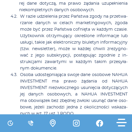
rej da­ne do­ty­czą, ma pra­wo żą­da­nia uzu­peł­nie­nia
nie­kom­plet­nych da­nych oso­bo­wych.
W ra­zie udzie­le­nia przez Pań­stwa zgo­dy na prze­twa­
rza­nie da­nych w ce­lach mar­ke­tin­go­wych, zgo­da
mo­że być przez Pań­stwa cof­nię­ta w każ­dym cza­sie.
Użyt­kow­nik otrzy­mu­ją­cy okre­ślo­ne in­for­ma­cje lub
usłu­gi, ta­kie jak elek­tro­nicz­ny biu­le­tyn in­for­ma­cyj­ny
(tzw. new­slet­ter), mo­że w każ­dej chwi­li zre­zy­gno­
wać z je­go sub­skryp­cji, po­stę­pu­jąc zgod­nie z in­
struk­cja­mi za­war­ty­mi w każ­dym ta­kim prze­sy­ła­
nym do­ku­men­cie.
Oso­ba udo­stęp­nia­ją­ca swo­je da­ne oso­bo­we NAHUA
INVESTMENT ma pra­wo żą­da­nia od NAHUA
INVESTMENT nie­zwłocz­ne­go usu­nię­cia do­ty­czą­cych
jej da­nych oso­bo­wych, a NAHUA INVESTMENT
ma obo­wią­zek bez zbęd­nej zwło­ki usu­nąć da­ne oso­
bo­we, je­że­li za­cho­dzi jed­na z oko­licz­no­ści wska­za­
nych w art. 17 ust. 1 RODO.
Oso­by udo­stęp­nia­ją­ce swo­je da­ne oso­bo­we NAHUA
INVESTMENT ma­ją pra­wo żą­dać ogra­ni­cze­nia prze­