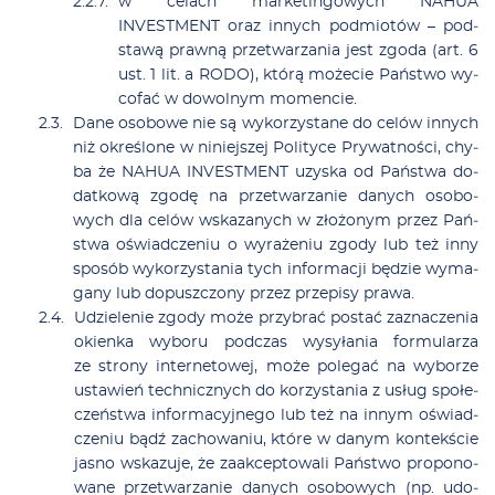
w ce­lach mar­ke­tin­go­wych NAHUA
INVESTMENT oraz in­nych podmio­tów – pod­
sta­wą praw­ną prze­twa­rza­nia jest zgo­da (art. 6
ust. 1 lit. a RODO), któ­rą mo­że­cie Pań­stwo wy­
co­fać w do­wol­nym mo­men­cie.
Da­ne oso­bo­we nie są wy­ko­rzy­sta­ne do ce­lów in­nych
niż okre­ślo­ne w ni­niej­szej Po­li­ty­ce Pry­wat­no­ści, chy­
ba że NAHUA INVESTMENT uzy­ska od Pań­stwa do­
dat­ko­wą zgo­dę na prze­twa­rza­nie da­nych oso­bo­
wych dla ce­lów wska­za­nych w zło­żo­nym przez Pań­
stwa oświad­cze­niu o wy­ra­że­niu zgo­dy lub też in­ny
spo­sób wy­ko­rzy­sta­nia tych in­for­ma­cji bę­dzie wy­ma­
ga­ny lub do­pusz­czo­ny przez prze­pi­sy pra­wa.
Udzie­le­nie zgo­dy mo­że przy­brać po­stać za­zna­cze­nia
okien­ka wy­bo­ru pod­czas wy­sy­ła­nia for­mu­la­rza
ze stro­ny in­ter­ne­to­wej, mo­że po­le­gać na wy­bo­rze
usta­wień tech­nicz­nych do ko­rzy­sta­nia z usług spo­łe­
czeń­stwa in­for­ma­cyj­ne­go lub też na in­nym oświad­
cze­niu bądź za­cho­wa­niu, któ­re w da­nym kon­tek­ście
ja­sno wska­zu­je, że za­ak­cep­to­wa­li Pań­stwo pro­po­no­
wa­ne prze­twa­rza­nie da­nych oso­bo­wych (np. udo­