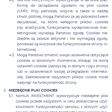
NAHUA INVESTMENT wy­ko­rzy­stu­je w ser­wi­sie plat­
for­mę do za­rzą­dza­nia zgo­da­mi na pli­ki co­okie
(CMP). Przy pierw­szej wi­zy­cie, a tak­że w każ­dej
chwi­li póź­niej, mo­gą Pań­stwo za jej po­śred­nic­twem
de­cy­do­wać, na któ­re ka­te­go­rie pli­ków co­okies
(np. ana­li­tycz­ne, funk­cjo­nal­ne, wy­daj­no­ścio­we mar­
ke­tin­go­we) wy­ra­ża­ją Pań­stwo zgo­dę. Co­okies nie­
zbęd­ne są za­wsze ak­tyw­ne i nie wy­ma­ga­ją zgo­dy,
po­nie­waż są klu­czo­we dla funk­cjo­no­wa­nia stro­ny in­
ter­ne­to­wej.
Mo­gą Pań­stwo zmie­nić swo­je usta­wie­nia do­ty­czą­ce
co­okies w do­wol­nym mo­men­cie, kli­ka­jąc na iko­nę
usta­wień co­okies (za­zwy­czaj w dol­nym ro­gu stro­ny)
lub w usta­wie­niach swo­jej prze­glą­dar­ki in­ter­ne­to­
wej. Za­blo­ko­wa­nie wszyst­kich pli­ków co­okie mo­że
wpły­nąć na funk­cjo­nal­ność stro­ny.
NIEZBĘDNE PLIKI COOKIES
NAHUA INVESTMENT wy­ko­rzy­stu­je nie­zbęd­ne pli­ki
co­okies przede wszyst­kim w ce­lu do­star­cza­nia użyt­
kow­ni­kom funk­cjo­nal­no­ści ser­wi­su, z któ­rych użyt­