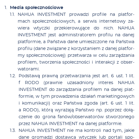
Me­dia spo­łecz­no­ścio­we
NAHUA INVESTMENT pro­wa­dzi pro­fi­le na plat­for­
mach spo­łecz­no­ścio­wych, a ser­wis in­ter­ne­to­wy za­
wie­ra wtycz­ki prze­kie­ro­wu­ją­ce do nich. NAHUA
INVESTMENT jest ad­mi­ni­stra­to­rem pro­fi­lu na da­nej
plat­for­mie, a Pań­stwa da­ne umiesz­czo­ne na Pań­stwa
pro­fi­lu (da­ne zwią­za­ne z ko­rzy­sta­niem z da­nej plat­for­
my spo­łecz­no­ścio­wej) prze­twa­rza w ce­lu za­rzą­dza­nia
pro­fi­lem, two­rze­nia spo­łecz­no­ści i in­te­rak­cji z ob­ser­
wa­to­ra­mi.
Pod­sta­wą praw­ną prze­twa­rza­nia jest art. 6 ust. 1 lit.
f RODO (praw­nie uza­sad­nio­ny in­te­res NAHUA
INVESTMENT do za­rzą­dza­nia pro­fi­lem na da­nej plat­
for­mie, w tym pro­wa­dze­nia dzia­łań mar­ke­tin­go­wych
i ko­mu­ni­ka­cji) oraz Pań­stwa zgo­da (art. 6 ust. 1 lit.
a RODO), któ­rą wy­ra­ża­ją Pań­stwo np. po­przez do­łą­
cze­nie do gro­na fa­nó­w/ob­ser­wa­to­rów stwo­rzo­ne­go
przez NAHUA INVESTMENT na da­nej plat­for­mie.
NAHUA INVESTMENT nie ma kon­tro­li nad tym, ja­kie
da­ne gro­ma­dzi do­staw­ca wty­czek lub por­ta­li spo­