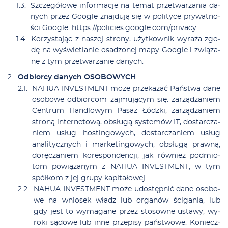
Sz­cze­gó­ło­we in­for­ma­cje na te­mat prze­twa­rza­nia da­
nych przez Go­ogle znaj­du­ją się w po­li­ty­ce pry­wat­no­
ści Go­ogle: https://po­li­cies.go­ogle.co­m/pri­va­cy
Ko­rzy­sta­jąc z na­szej stro­ny, użyt­kow­nik wy­ra­ża zgo­
dę na wy­świe­tla­nie osa­dzo­nej ma­py Go­ogle i zwią­za­
ne z tym prze­twa­rza­nie da­nych.
Od­bior­cy da­nych OSOBOWYCH
NAHUA INVESTMENT mo­że prze­ka­zać Pań­stwa da­ne
oso­bo­we od­bior­com zaj­mu­ją­cym się: za­rzą­dza­niem
Cen­trum Han­dlo­wym Pa­saż Łódz­ki, za­rzą­dza­niem
stro­ną in­ter­ne­to­wą, ob­słu­gą sys­te­mów IT, do­star­cza­
niem usług ho­stin­go­wych, do­star­cza­niem usług
ana­li­tycz­nych i mar­ke­tin­go­wych, ob­słu­gą praw­ną,
do­rę­cza­niem ko­re­spon­den­cji, jak rów­nież podmio­
tom po­wią­za­nym z NAHUA INVESTMENT, w tym
spół­kom z jej gru­py ka­pi­ta­ło­wej.
NAHUA INVESTMENT mo­że udo­stęp­nić da­ne oso­bo­
we na wnio­sek władz lub or­ga­nów ści­ga­nia, lub
gdy jest to wy­ma­ga­ne przez sto­sow­ne usta­wy, wy­
ro­ki są­do­we lub in­ne prze­pi­sy pań­stwo­we. Ko­niecz­