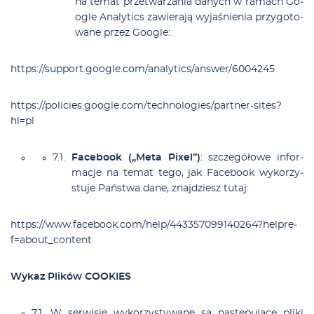
na te­mat prze­twa­rza­nia da­nych w ra­mach Go­
ogle Ana­ly­tics za­wie­ra­ją wy­ja­śnie­nia przy­go­to­
wa­ne przez Go­ogle:
https://sup­port.go­ogle.co­m/a­na­ly­tic­s/an­swe­r/6004245
https://po­li­cies.go­ogle.co­m/tech­no­lo­gie­s/part­ne­r-si­tes?
hl=pl
Fa­ce­bo­ok („Me­ta Pi­xe­l”)
: szcze­gó­ło­we in­for­
ma­cje na te­mat te­go, jak Fa­ce­bo­ok wy­ko­rzy­
stu­je Pań­stwa da­ne, znaj­dziesz tu­taj:
https://www.fa­ce­bo­ok.co­m/hel­p/443357099140264?hel­pre­
f=a­bo­ut_con­tent
Wy­kaz Pli­ków COOKIES
W ser­wi­sie wy­ko­rzy­sty­wa­ne są na­stę­pu­ją­ce pli­ki