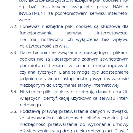
kow­nik chce sko­rzy­stać. Nie­zbęd­ne pli­ki co­okies mo­
gą być in­sta­lo­wa­ne wy­łącz­nie przez NAHUA
INVESTMENT za po­śred­nic­twem ser­wi­su in­ter­ne­to­
we­go.
Po­nie­waż nie­zbęd­ne pli­ki co­okies są klu­czo­we dla
funk­cjo­no­wa­nia ser­wi­su in­ter­ne­to­we­go,
nie ma moż­li­wo­ści ich wy­łą­cze­nia bez wpły­wu
na uży­tecz­ność ser­wi­su.
Da­ne tech­nicz­ne zwią­za­ne z nie­zbęd­ny­mi pli­ka­mi
co­okies nie są udo­stęp­nia­ne żad­nym ze­wnętrz­nym
podmio­tom trze­cim w ce­lach mar­ke­tin­go­wych
czy ana­li­tycz­nych. Da­ne te mo­gą być udo­stęp­nia­ne
je­dy­nie do­staw­com usług ho­stin­go­wych w za­kre­sie
nie­zbęd­nym do utrzy­ma­nia stro­ny in­ter­ne­to­wej.
Nie­zbęd­ne pli­ki co­okies nie zbie­ra­ją da­nych umoż­li­
wia­ją­cych iden­ty­fi­ka­cję użyt­kow­ni­ka ser­wi­su in­ter­
ne­to­we­go.
Pod­sta­wą praw­ną prze­twa­rza­nia da­nych w związ­ku
ze sto­so­wa­niem nie­zbęd­nych pli­ków co­okies jest
nie­zbęd­ność prze­twa­rza­nia do wy­ko­na­nia umo­wy
o świad­cze­nie usług dro­gą elek­tro­nicz­ną (art. 6 ust. 1