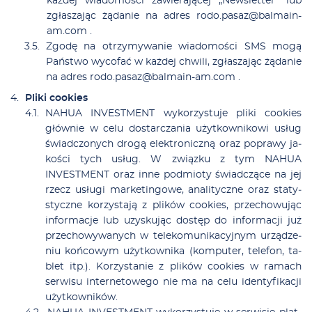
każ­dej wia­do­mo­ści za­wie­ra­ją­cej „New­slet­te­r” lub
zgła­sza­jąc żą­da­nie na ad­res
ro­do.pa­sa­z@bal­ma­in-
am.com
.
Zgo­dę na otrzy­my­wa­nie wia­do­mo­ści SMS mo­gą
Pań­stwo wy­co­fać w każ­dej chwi­li, zgła­sza­jąc żą­da­nie
na ad­res
ro­do.pa­sa­z@bal­ma­in-am.com
.
Pli­ki co­okies
NAHUA INVESTMENT wy­ko­rzy­stu­je pli­ki co­okies
głów­nie w ce­lu do­star­cza­nia użyt­kow­ni­ko­wi usług
świad­czo­nych dro­gą elek­tro­nicz­ną oraz po­pra­wy ja­
ko­ści tych usług. W związ­ku z tym NAHUA
INVESTMENT oraz in­ne podmio­ty świad­czą­ce na jej
rzecz usłu­gi mar­ke­tin­go­we, ana­li­tycz­ne oraz sta­ty­
stycz­ne ko­rzy­sta­ją z pli­ków co­okies, prze­cho­wu­jąc
in­for­ma­cje lub uzy­sku­jąc do­stęp do in­for­ma­cji już
prze­cho­wy­wa­nych w te­le­ko­mu­ni­ka­cyj­nym urzą­dze­
niu koń­co­wym użyt­kow­ni­ka (kom­pu­ter, te­le­fon, ta­
blet itp.). Ko­rzy­sta­nie z pli­ków co­okies w ra­mach
ser­wi­su in­ter­ne­to­we­go nie ma na ce­lu iden­ty­fi­ka­cji
użyt­kow­ni­ków.