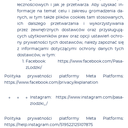
łecz­no­ścio­wych i jak je prze­twa­rza. Aby uzy­skać in­
for­ma­cje na te­mat ce­lu i za­kre­su gro­ma­dze­nia da­
nych, w tym tak­że pli­ków co­okies tam sto­so­wa­nych,
ich dal­sze­go prze­twa­rzania i wy­ko­rzy­sty­wa­nia
przez ze­wnętrz­nych do­staw­ców oraz przy­słu­gu­ją­
cych użyt­kow­ni­ków praw oraz opcji usta­wień ochro­
ny pry­wat­no­ści tych do­staw­ców, na­le­ży za­po­znać się
z in­for­ma­cja­mi do­ty­czą­cy­mi ochro­ny da­nych tych
do­staw­ców, w tym:
Fa­ce­bo­ok:
https://www.fa­ce­bo­ok.co­m/Pa­sa­
zLodz­ki/
Po­li­ty­ka pry­wat­no­ści plat­for­my Me­ta Plat­forms:
https://www.fa­ce­bo­ok.co­m/pri­va­cy­/e­xpla­na­tion
In­sta­gram:
https://www.in­sta­gram.co­m/pa­sa­
zlodz­ki­_/
Po­li­ty­ka pry­wat­no­ści plat­for­my Me­ta Plat­forms:
https://help.in­sta­gram.co­m/519522125107875