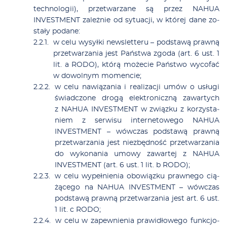
tech­no­lo­gii), prze­twa­rza­ne są przez NAHUA
INVESTMENT za­leż­nie od sy­tu­acji, w któ­rej da­ne zo­
sta­ły poda­ne:
w ce­lu wy­sył­ki new­slet­te­ru – pod­sta­wą praw­ną
prze­twa­rza­nia jest Pań­stwa zgo­da (art. 6 ust. 1
lit. a RODO), któ­rą mo­że­cie Pań­stwo wy­co­fać
w do­wol­nym mo­men­cie;
w ce­lu na­wią­za­nia i re­ali­za­cji umów o usłu­gi
świad­czo­ne dro­gą elek­tro­nicz­ną za­war­tych
z NAHUA INVESTMENT w związ­ku z ko­rzy­sta­
niem z ser­wi­su in­ter­ne­to­we­go NAHUA
INVESTMENT – wów­czas pod­sta­wą praw­ną
prze­twa­rza­nia jest nie­zbęd­ność prze­twa­rza­nia
do wy­ko­na­nia umo­wy za­war­tej z NAHUA
INVESTMENT (art. 6 ust. 1 lit. b RODO);
w ce­lu wy­peł­nie­nia obo­wiąz­ku praw­ne­go cią­
żą­ce­go na NAHUA INVESTMENT – wów­czas
pod­sta­wą praw­ną prze­twa­rza­nia jest art. 6 ust.
1 lit. c RODO;
w ce­lu w za­pew­nie­nia pra­wi­dło­we­go funk­cjo­