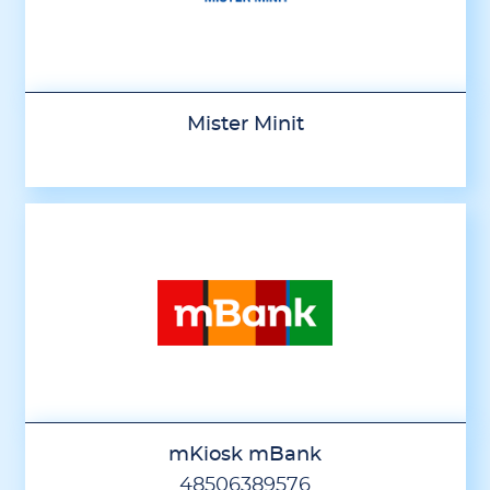
Mister Minit
mKiosk mBank
48506389576