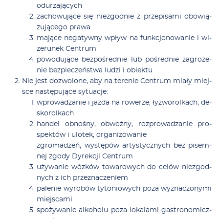
odu­rza­ją­cych
za­cho­wu­ją­ce się nie­zgod­nie z prze­pi­sa­mi obo­wią­
zu­ją­ce­go pra­wa
ma­ją­ce ne­ga­tyw­ny wpływ na funk­cjo­no­wa­nie i wi­
ze­ru­nek Cen­trum
po­wo­du­ją­ce bez­po­śred­nie lub po­śred­nie za­gro­że­
nie bez­pie­czeń­stwa lu­dzi i obiek­tu
Nie jest do­zwo­lo­ne, aby na te­re­nie Cen­trum mia­ły miej­
sce na­stę­pu­ją­ce sy­tu­acje:
wpro­wa­dza­nie i jaz­da na ro­we­rze, łyż­wo­rol­kach, de­
sko­rol­kach
han­del ob­no­śny, ob­woź­ny, roz­pro­wa­dza­nie pro­
spek­tów i ulo­tek, or­ga­ni­zo­wa­nie
zgro­ma­dzeń, wy­stę­pów ar­ty­stycz­nych bez pi­sem­
nej zgo­dy Dy­rek­cji Cen­trum
uży­wa­nie wóz­ków to­wa­ro­wych do ce­lów nie­zgod­
nych z ich prze­zna­cze­niem
pa­le­nie wy­ro­bów ty­to­nio­wych po­za wy­zna­czo­ny­mi
miej­sca­mi
spo­ży­wa­nie al­ko­ho­lu po­za lo­ka­la­mi ga­stro­no­micz­