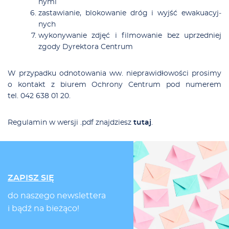
ny­mi
za­sta­wia­nie, blo­ko­wa­nie dróg i wyjść ewa­ku­acyj­
nych
wy­ko­ny­wa­nie zdjęć i fil­mo­wa­nie bez uprzed­niej
zgo­dy Dy­rek­to­ra Cen­trum
W przy­pad­ku od­no­to­wa­nia ww. nie­pra­wi­dło­wo­ści pro­si­my
o kon­takt z biu­rem Och­ro­ny Cen­trum pod nu­me­rem
tel.
042 638 01 20
.
Re­gu­la­min w wer­sji .pdf znaj­dziesz
tu­taj
.
ZAPISZ SIĘ
do naszego newslettera
i bądź na bieżąco!