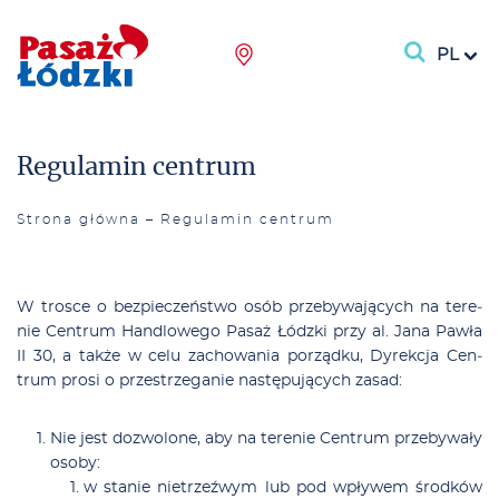
PL
Regulamin centrum
Strona główna
–
Regulamin centrum
W tro­sce o bez­pie­czeń­stwo osób prze­by­wa­ją­cych na te­re­
nie Cen­trum Han­dlo­we­go Pa­saż Łódz­ki przy al. Ja­na Paw­ła
II 30, a tak­że w ce­lu za­cho­wa­nia po­rząd­ku, Dy­rek­cja Cen­
trum pro­si o prze­strze­ga­nie na­stę­pu­ją­cych za­sad:
Nie jest do­zwo­lo­ne, aby na te­re­nie Cen­trum prze­by­wa­ły
oso­by:
w sta­nie nie­trzeź­wym lub pod wpły­wem środ­ków