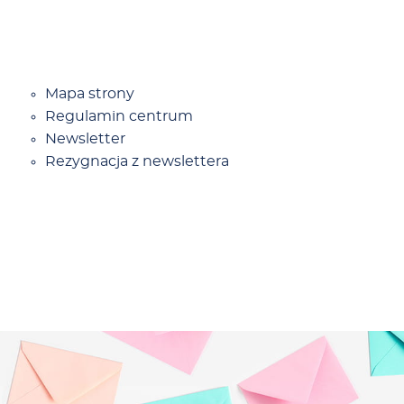
Ma­pa stro­ny
Re­gu­la­min cen­trum
New­slet­ter
Re­zy­gna­cja z new­slet­te­ra