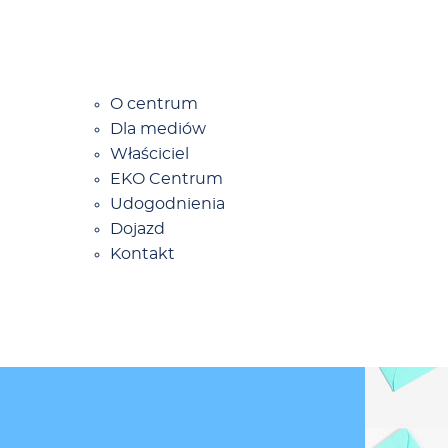
O cen­trum
Dla me­diów
Wła­ści­ciel
EKO Cen­trum
Udo­god­nie­nia
Do­jazd
Kon­takt