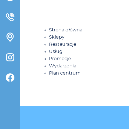
0
Stro­na głów­na
Skle­py
Re­stau­ra­cje
Usłu­gi
Pro­mo­cje
Wy­da­rze­nia
Plan cen­trum