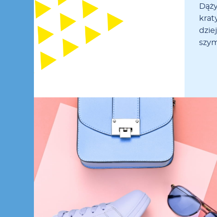
Dą­ży
kra­t
dziej
szy­m