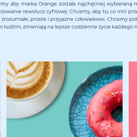
­my aby mar­ka Oran­ge zo­sta­ła naj­chęt­niej wy­bie­ra­ną m
y­zo­wa­nie re­wo­lu­cji cy­fro­wej. Ch­ce­my, aby to, co in­ni prz
 zro­zu­mia­łe, pro­ste i przy­ja­zne czło­wie­ko­wi. Ch­ce­my po
i ludź­mi, zmie­nia­ją na lep­sze co­dzien­ne ży­cie każ­de­go 