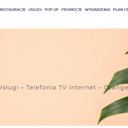
RESTAURACJE
USŁUGI
POP UP
PROMOCJE
WYDARZENIA
PLAN C
Usługi
–
Telefonia TV Internet
–
Orang