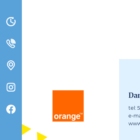
Da­
tel:
5
e-ma­
www