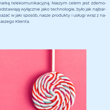
ar­ką te­le­ko­mu­ni­ka­cyj­ną. Na­szym ce­lem jest zde­mo­
ed­sta­wia­ją wy­łącz­nie ja­ko tech­no­lo­gie, by­ło jak naj­bar­
­ka­zać w ja­ki spo­sób, na­sze pro­duk­ty i usłu­gi wraz z na­
na­szego Klien­ta.