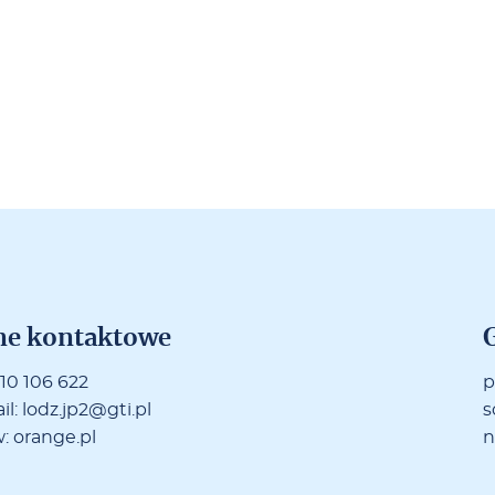
ne kon­tak­to­we
G
10 106 622
p
il:
lodz.jp2@g­ti.pl
s
:
oran­ge.pl
n