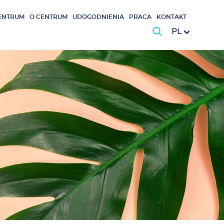
ENTRUM
O CENTRUM
UDOGODNIENIA
PRACA
KONTAKT
PL
e