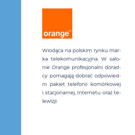
0
Wio­dą­ca na pol­skim ryn­ku mar­
ka te­le­ko­mu­ni­ka­cyj­na. W sa­lo­
nie Oran­ge pro­fe­sjo­nal­ni do­rad­
cy po­ma­ga­ją do­brać od­po­wied­
ni pa­kiet te­le­fo­nii ko­mór­ko­wej
i sta­cjo­nar­nej, In­ter­ne­tu oraz te­
le­wi­zji.