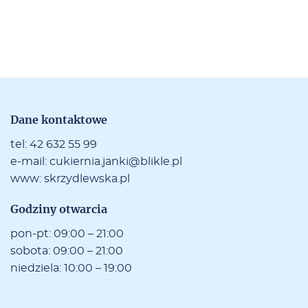
Da­ne kon­tak­to­we
tel:
42 632 55 99
e-ma­il:
cu­kier­nia.jan­ki­@bli­kle.pl
www:
skrzy­dlew­ska.pl
Go­dzi­ny otwar­cia
po­n-pt: 09:00 – 21:00
so­bo­ta: 09:00 – 21:00
nie­dzie­la: 10:00 – 19:00