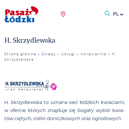
PL
H. Skrzydlewska
Strona główna
–
Sklepy
–
Usługi
–
Kwiaciarnia
–
H.
Skrzydlewska
H. Skrzy­dlew­ska to uzna­na sieć łódz­kich kwia­ciar­ni,
w ofer­cie któ­rych znaj­du­je się bo­ga­ty wy­bór kwia­
tów cię­tych, ro­ślin do­nicz­ko­wych oraz ogro­do­wych.