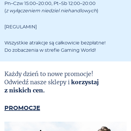
Pn–Czw 15:00–20:00, Pt–Sb 12:00–20:00
(
z wy­łą­cze­niem nie­dziel nie­han­dlo­wych
)
[
REGULAMIN
]
Wszyst­kie atrak­cje są cał­ko­wi­cie bez­płat­ne!
Do zo­ba­cze­nia w stre­fie Ga­ming World!
Każdy dzień to nowe promocje!
Odwiedź nasze sklepy i
korzystaj
z niskich cen.
PROMOCJE