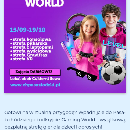
Go­to­wi na wir­tu­al­ną przy­go­dę? Wpad­nij­cie do Pa­sa­
żu Łódz­kie­go i od­kryj­cie Ga­ming World – wy­jąt­ko­wą,
bez­płat­ną stre­fę gier dla dzie­ci i do­ro­słych!