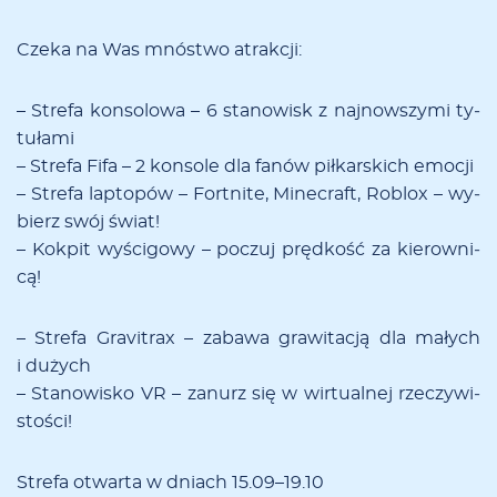
Cze­ka na Was mnó­stwo atrak­cji:
– Stre­fa kon­so­lo­wa – 6 sta­no­wisk z naj­now­szy­mi ty­
tu­ła­mi
– Stre­fa Fi­fa – 2 kon­so­le dla fa­nów pił­kar­skich emo­cji
– Stre­fa lap­to­pów – Fort­ni­te, Mi­ne­craft, Ro­blox – wy­
bierz swój świat!
– Kok­pit wy­ści­go­wy – po­czuj pręd­kość za kie­row­ni­
cą!
– Stre­fa Gra­vi­trax – za­ba­wa gra­wi­ta­cją dla ma­łych
i du­żych
– Sta­no­wi­sko VR – za­nurz się w wir­tu­al­nej rze­czy­wi­
sto­ści!
Stre­fa otwar­ta w dniach 15.09–19.10