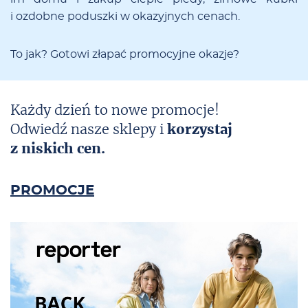
i ozdob­ne po­dusz­ki w oka­zyj­nych ce­nach.
To jak? Go­­to­­wi zła­­pać pro­mo­cyj­ne oka­zje?
Każdy dzień to nowe promocje!
Odwiedź nasze sklepy i
korzystaj
z niskich cen.
PROMOCJE