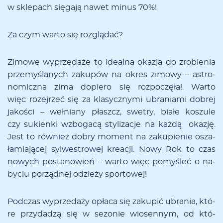
w skle­­pach się­­ga­­ją na­­wet mi­­nus 70%!
Za czym wa­r­to się roz­­glą­­dać?
Zi­mo­we wy­prze­da­że to ide­al­na oka­zja do zro­bie­nia
prze­my­śla­nych za­ku­pów na okres zi­mo­wy – astro­
no­micz­na zi­ma do­pie­ro się roz­po­czę­ła!. War­to
więc ro­zej­rzeć się za kla­sycz­ny­mi ubra­nia­mi do­brej
ja­ko­ści – weł­nia­ny płaszcz, swe­try, bia­łe ko­szu­le
czy su­kien­ki wzbo­ga­cą sty­li­za­cje na każ­dą oka­zję.
Jest to rów­nież do­bry mo­ment na za­ku­pie­nie osza­
ła­mia­ją­cej syl­we­stro­wej kre­acji. No­wy Rok to czas
no­wych po­sta­no­wień – war­to więc po­my­śleć o na­
by­ciu po­rząd­nej odzie­ży spor­to­wej!
Pod­czas wy­prze­da­ży opła­ca się za­ku­pić ubra­nia, któ­
re przy­da­dzą się w se­zo­nie wio­sen­nym, od któ­