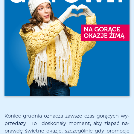
Ko­niec grud­nia ozna­cza za­wsze czas go­rą­cych wy­
prze­da­ży. To do­sko­na­ły mo­­ment, aby zła­­pać na­
praw­dę świe­t­ne oka­­zje, szcze­­gó­l­nie gdy pro­­mo­­cje