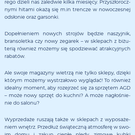
rego dzie­li nas za­le­d­wie kil­ka mie­się­cy. Przy­szło­rocz­
ny­mi hi­ta­mi oka­żą się m.in tren­cze w no­wo­cze­snej
od­sło­nie oraz gar­son­ki.
Do­peł­nie­niem no­wych stro­jów bę­dzie na­szyj­nik,
bran­so­let­ka czy no­wy ze­ga­rek – w skle­pach z bi­żu­
te­rią rów­nież mo­że­my się spo­dzie­wać atrak­cyj­nych
ra­ba­tów.
Ale swo­je ma­ga­zy­ny wie­trzą nie tyl­ko skle­py, dzię­ki
któ­rym mo­że­my wy­strza­ło­wo wy­glą­dać! To rów­nież
ide­al­ny mo­ment, aby ro­zej­rzeć się za sprzę­tem AGD
– mo­że no­wy sprzęt do kuch­ni? A mo­że na­gło­śnie­
nie do sa­lo­nu?
Wy­prze­da­że ru­sza­ją tak­że w skle­pach z wy­po­sa­że­
niem wnętrz. Prze­dłuż świą­tecz­ną at­mos­fe­rę w swo­
im do­mu i za­kup cie­płe ple­dy, zi­mo­we kub­ki