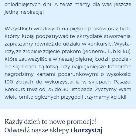
chłod­niej­szych dni. A te­raz ma­my dla was jesz­cze
jed­ną in­spi­ra­cję!
Wszy­st­kich wra­ż­li­­wych na pię­k­no pta­­ków oraz tych,
któ­­rzy lu­­bią pod­pa­­try­­wać te skrzy­­dla­­te stwo­­rze­­nia,
za­­pra­­sza­­my ró­w­nież do udzia­­łu w ko­n­ku­r­sie. Wy­­sta­
r­czy, że zro­bi­cie zdję­cie pta­kom (jed­ne­mu lub kil­ku),
któ­re za­uwa­ży­li­ście w na­szej pięk­nej Ło­dzi i po­dziel­
cie się z na­mi tą fot­ką. Trzy naj­pięk­niej­sze fo­to­gra­fie
na­gro­dzi­my kar­ta­mi po­da­run­ko­wy­mi o wy­so­ko­ści
100 zło­tych do wy­ko­rzy­sta­nia w skle­pach Pa­sa­żu.
Kon­kurs tr­wa od 25 do 30 li­sto­pa­da. Ży­czy­my Wam
wie­lu or­ni­to­lo­gicz­nych przy­gód i trzy­ma­my kciu­ki!
Każdy dzień to nowe promocje!
Odwiedź nasze sklepy i
korzystaj