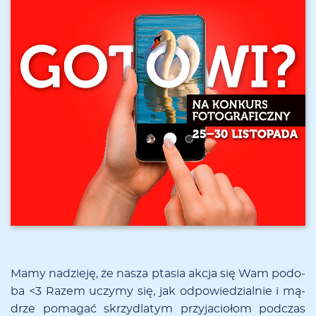
Ma­my na­dzie­ję, że na­sza pta­sia ak­cja się Wam po­do­
ba <3 Ra­zem uczy­my się, jak od­po­wie­dzial­nie i mą­
drze po­ma­gać skrzy­dla­tym przy­ja­cio­łom pod­czas