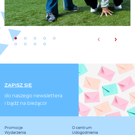
‹
›
ZAPISZ SIĘ
do naszego newslettera
i bądź na bieżąco!
Promocje
O centrum
Wydarzenia
Udogodnienia