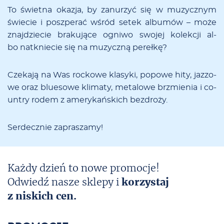
To świet­na oka­zja, by za­nu­rzyć się w mu­zycz­nym
świe­cie i po­szpe­rać wśród se­tek al­bu­mów – mo­że
znaj­dzie­cie bra­ku­ją­ce ogni­wo swo­jej ko­lek­cji al­
bo na­tknie­cie się na mu­zycz­ną pe­reł­kę?
Cze­ka­ją na Was roc­ko­we kla­sy­ki, po­po­we hi­ty, jaz­zo­
we oraz blu­eso­we kli­ma­ty, me­ta­lo­we brzmie­nia i co­
un­try ro­dem z ame­ry­kań­skich bez­dro­ży.
Ser­decz­nie za­pra­sza­my!
Każdy dzień to nowe promocje!
Odwiedź nasze sklepy i
korzystaj
z niskich cen.