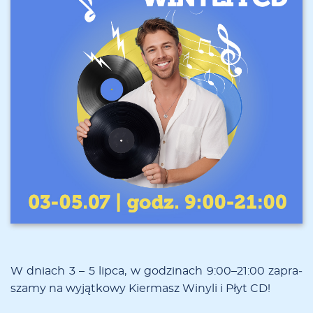
W dniach 3 – 5 lip­ca, w go­dzi­nach 9:00–21:00 za­pra­
sza­my na wy­jąt­ko­wy Kier­masz Wi­ny­li i Płyt CD!