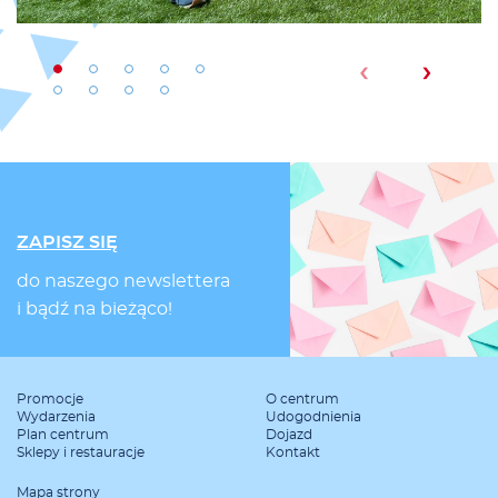
‹
›
ZAPISZ SIĘ
do naszego newslettera
i bądź na bieżąco!
Promocje
O centrum
Wydarzenia
Udogodnienia
Plan centrum
Dojazd
Sklepy i restauracje
Kontakt
Mapa strony