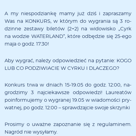
A my nie­spo­dzian­kę ma­my już dziś i za­pra­sza­my
Was na KONKURS, w któ­rym do wy­gra­nia są 3 ro­
dzin­ne ze­sta­wy bi­le­tów (2+2) na wi­do­wi­sko „Cyrk
na wo­dzie WATERLAND”, któ­re od­bę­dzie się 25-e­go
ma­ja o godz. 17:30!
Aby wy­grać, na­le­ży od­po­wie­dzieć na py­ta­nie: KOGO
LUB CO PODZIWIACIE W CYRKU I DLACZEGO?
Kon­kurs tr­wa w dniach 15-19.05 do godz. 12:00, na­
gro­dzi­my 3 naj­cie­kaw­sze od­po­wie­dzi! Lau­re­atów
po­in­for­mu­je­my o wy­gra­nej 19.05 w wia­do­mo­ści pry­
wat­nej, po godz. 12:00 – spraw­dzaj­cie swo­je skrzyn­ki
Pro­si­my o uważ­ne za­po­zna­nie się z re­gu­la­mi­nem.
Na­gród nie wy­sy­ła­my.