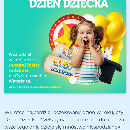
Wkrót­ce naj­bar­dziej ocze­ki­wa­ny dzień w ro­ku, czy­li
Dzień Dziec­ka! Cze­ka­ją na nie­go i ma­li i du­zi, bo za­
wsze te­go dnia dzie­je się mnó­stwo nie­spo­dzia­nek!