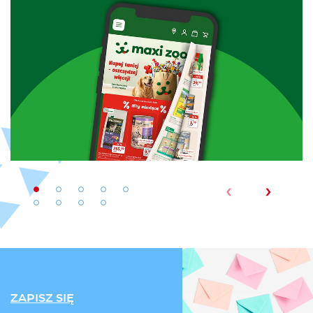
‹
›
ZAPISZ SIĘ