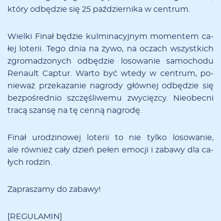
któ­ry od­bę­dzie się 25 pa­ździer­ni­ka w cen­trum.
Wiel­ki Fi­nał bę­dzie kul­mi­na­cyj­nym mo­men­tem ca­
łej lo­te­rii. Te­go dnia na ży­wo, na oczach wszyst­kich
zgro­ma­dzo­nych odbę­dzie lo­so­wa­nie sa­mo­cho­du
Re­nault Cap­tur. War­to być wte­dy w cen­trum, po­
nie­waż prze­ka­za­nie na­gro­dy głów­nej odbę­dzie się
bez­po­śred­nio szczę­śli­we­mu zwy­cięz­cy. Nie­obec­ni
tra­cą szan­sę na tę cen­ną na­gro­dę.
Fi­nał uro­dzi­no­wej lo­te­rii to nie tyl­ko lo­so­wa­nie,
ale rów­nież ca­ły dzień pe­łen emo­cji i za­ba­wy dla ca­
łych ro­dzin.
Za­pra­sza­my do za­ba­wy!
[
REGULAMIN
]