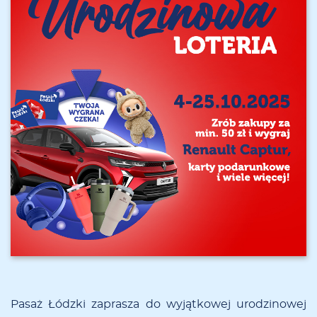
Pa­saż Łódz­ki za­pra­sza do wy­jąt­ko­wej uro­dzi­no­wej