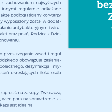
­my z za­cho­wa­niem naj­wyż­szych
ny­­mi re­­gu­­la­r­nie od­ka­­ża­­ne
k­że podło­­gi i ścia­­ny ko­­ry­­ta­­rzy
cy wy­­po­­sa­­żo­­ny zo­­stał w do­­da­t­
­ła­­niu an­ty­­ba­k­te­­ry­j­nym i wi­­ru­­
­a­­let oraz po­­kój Ro­­dzi­­ca z Dzie­
­no­­wa­­niu.
 prze­­strze­­ga­­nie za­­sad i re­­guł
ódz­kie­go obo­wią­zu­je za­sła­nia­
po­łecz­ne­go, de­zyn­fek­cja i my­
e­ceń okre­śla­ją­cych ilość osób
­pro­sić na za­ku­py. Zw­łasz­cza,
y, więc po­ra na spraw­dze­nie zi­
­zji jest ide­al­na!