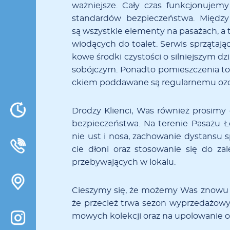
wa­ż­nie­j­sze. Ca­ły czas funk­cjo­nu­je
stan­dar­dów bez­pie­czeń­stwa. Mię­­dzy in­­
są wszy­st­kie ele­­me­n­ty na pa­­sa­­żach, a ta­
wio­­dą­­cych do to­­a­­let. Se­r­wis sprzą­­ta­­ją­­
ko­­we śro­d­ki czy­­sto­­­ści o si­l­nie­j­szym dzia­
so­­bó­j­czym. Po­­na­d­to po­­mie­sz­cze­­nia to­
c­kiem pod­da­­wa­­ne są re­­gu­­la­r­ne­­mu ozo­
Dro­­dzy Klie­n­ci, Was ró­w­nież pro­­si­­my o
bez­­pie­­cze­ń­stwa. Na te­re­nie Pa­sa­żu Ł
nie ust i no­sa, za­cho­wa­nie dy­stan­su s
cie dło­ni oraz sto­so­wa­nie się do za­l
prze­by­wa­ją­cych w lo­ka­lu.
Cie­szy­my się, że mo­że­my Was zno­wu za
że prze­cież tr­wa se­zon wy­prze­da­żo­w
mo­wych ko­lek­cji oraz na upo­lo­wa­nie oka