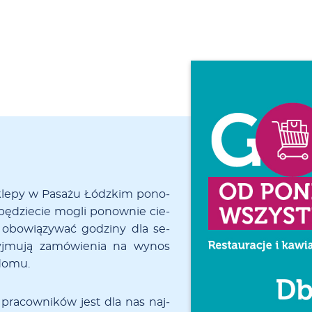
kle­­py w Pa­sa­żu Łódz­kim po­­no­
 bę­dzie­cie mo­gli po­now­nie cie­
ą obo­wią­zy­wać go­dzi­ny dla se­
yj­mu­ją za­mó­wie­nia na wy­nos
do­mu.
ch pra­­co­w­ni­­ków jest dla nas naj­