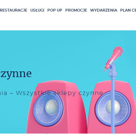
RESTAURACJE
USŁUGI
POP UP
PROMOCJE
WYDARZENIA
PLAN C
 czynne
ia
–
Wszystkie sklepy czynne