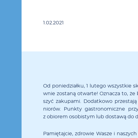
0
1.02.2021
Od po­nie­dział­ku, 1 lu­te­go wszy­st­kie s
w­nie zo­­sta­­ną otwa­r­te! Ozna­cza to, że
szyć za­ku­pa­mi. Do­dat­ko­wo prze­sta­j
nio­rów. Punk­ty ga­stro­no­micz­ne prz
z obio­rem oso­bi­stym lub do­sta­wą do 
Pa­­mię­­ta­j­cie, zdro­­wie Wa­­sze i na­­szy