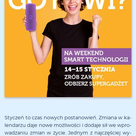
Sty­czeń to czas no­wych po­sta­no­wień. Zmia­na w ka­
len­da­rzu da­je no­we moż­li­wo­ści i doda­je sił we wpro­
wa­dza­niu zmian w ży­cie. Jed­nym z naj­czę­ściej wy­