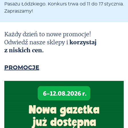
Pa­sa­żu Łódz­kie­go. Kon­kurs tr­wa od 11 do 17 stycz­nia.
Za­pra­sza­my!
Każdy dzień to nowe promocje!
Odwiedź nasze sklepy i
korzystaj
z niskich cen.
PROMOCJE