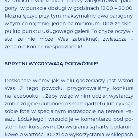
W dniach tr­wa­nia ak­cji na­le­ży za­re­je­stro­wać pa­ra­
go­ny w punk­cie ob­słu­gi w go­dzi­nach 12:00 – 20:00.
Moż­na łą­czyć przy tym mak­sy­mal­nie dwa pa­ra­go­ny,
w tym co naj­mniej je­den na mi­ni­mum 100zł ze skle­
pu lub punk­tu usłu­go­we­go ga­le­rii. To chy­ba oczy­wi­
ste, że nie mo­że Was za­brak­nąć, zwłasz­cza –
że to nie ko­niec nie­spo­dzia­nek!
SPRYTNI WYGRYWAJĄ PODWÓJNIE!
Do­sko­na­le wie­my jak wie­lu ga­dże­cia­rzy jest wśród
Was. Z te­go po­wo­du, przy­go­to­wa­li­śmy kon­kurs
na fa­ce­bo­oku. . Że­by wziąć w nim udział, wy­star­czy
zro­bić zdję­cie ulu­bio­ne­go smart ga­dże­tu lub cyk­nąć
so­bie fo­tę w spe­cjal­nym in­sta­spo­cie na te­re­nie Pa­
sa­żu Łódz­kie­go i wrzu­cić je w ko­men­ta­rzu pod po­
stem kon­kursowym. Do wy­gra­nia są kar­ty po­da­run­
ko­we o war­to­ści 100 zł do wy­ko­rzy­sta­nia w skle­pach