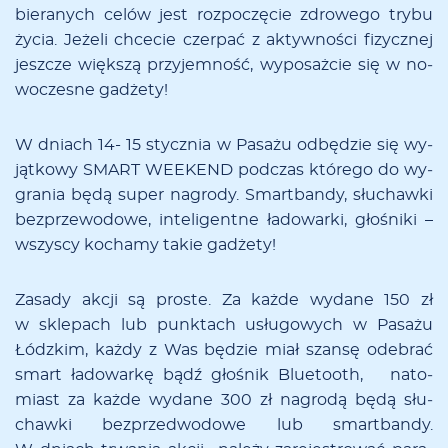
bie­ra­nych ce­lów jest roz­po­czę­cie zdro­we­go try­bu
ży­cia. Je­że­li chce­cie czer­pać z ak­tyw­no­ści fi­zycz­nej
jesz­cze więk­szą przy­jem­ność, wy­po­saż­cie się w no­
wo­cze­sne ga­dże­ty!
W dniach 14- 15 stycz­nia w Pa­sa­żu od­bę­dzie się wy­
jąt­ko­wy SMART WEEKEND pod­czas któ­re­go do wy­
gra­nia bę­dą su­per na­gro­dy. Smart­ban­dy, słu­chaw­ki
bez­prze­wo­do­we, in­te­li­gent­ne ła­do­war­ki, gło­śni­ki –
wszy­scy ko­cha­my ta­kie ga­dże­ty!
Za­sa­dy ak­cji są pro­ste. Za każ­de wy­da­ne 150 zł
w skle­pach lub punk­tach usłu­go­wych w Pa­sa­żu
Łódz­kim, każ­dy z Was bę­dzie miał szan­sę ode­brać
smart ła­do­war­kę bądź gło­śnik Blu­eto­oth, na­to­
miast za każ­de wy­da­ne 300 zł na­gro­dą bę­dą słu­
chaw­ki bez­prze­dwo­do­we lub smart­ban­dy.